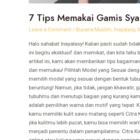
7 Tips Memakai Gamis Syah
Leave a Comment
/
Busana Muslim
,
Inayalesy
,
Halo sahabat Inayalesy! Kalian pasti sudah tid
ini begitu eksklusif dan memikat, dan kita tah
artikel ini, kami akan memberikan tips bagaima
dan memukau! Pilihlah Model yang Sesuai deng
memilih model yang sesuai dengan bentuk tubuhm
beruntung! Namun, jika tidak, jangan khawatir,
tubuhmu dan menutupi bagian yang kurang kamu 
adalah pemilihan warna dan motif yang tepat. 
kamu memiliki kulit sawo matang seperti Citra 
jika kulitmu lebih pucat, kamu bisa memilih wa
menjadi penentu dalam penampilanmu. Citra K
anting atau kalung yang sesuai dengan gamismu