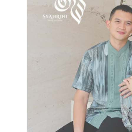
Syahrini
Famset
Ala
Citra
Kirana