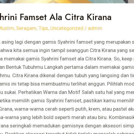
rini Famset Ala Citra Kirana
Muslim
,
Seragam
,
Tips
,
Uncategorized
/
admin
ak asing lagi dengan gamis Syahrini famset yang merupakan sa
u bahwa kita semua ingin tampil seanggun Citra Kirana yang 
na memakai gamis Syahrini famset ala Citra Kirana. So, keep
an Bentuk Tubuhmu Langkah pertama dalam memakai gamis S
u. Citra Kirana dikenal dengan tubuh yang langsing dan tin
 gamis ini tetap bisa membuatmu terlihat anggun. Pilihlah m
sukai. Perhatikan Warna dan Motif Salah satu hal yang mem
Ketika memilih gamis Syahrini famset, pastikan kamu memili
Kirana, warna-warna cerah seperti putih, krem, atau pastel 
rna-warna yang lebih bold seperti merah atau biru. Kombinas
irana seringkali memadukan gamisnya dengan aksesori simp
. Pastikan aksesori tersebut tidak terlalu mencolok sehin