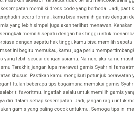
kesempatan memiliki dress code yang berbeda. Jadi, pasti
enghadiri acara formal, kamu bisa memilih gamis dengan de
is yang lebih simpel juga akan terlihat menawan. Kenakan 
 seringkali memilih sepatu dengan hak tinggi untuk menamb
rbiasa dengan sepatu hak tinggi, kamu bisa memilih sepat
amset ini begitu memukau, kamu juga perlu mempertimbangka
s yang lebih sesuai dengan usiamu. Namun, jika kamu masi
smu Terakhir, jangan lupa merawat gamis Syahrini famsetmu
tan khusus. Pastikan kamu mengikuti petunjuk perawatan 
legant Itulah beberapa tips bagaimana memakai gamis Syahri
 selebriti favoritmu. Ingatlah selalu untuk memilih gamis y
diri dalam setiap kesempatan. Jadi, jangan ragu untuk men
emukan gamis yang paling cocok untukmu. Semoga tips ini 